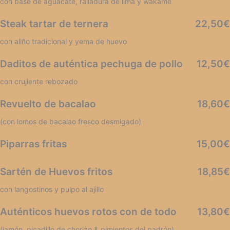
con base de aguacate, ralladura de lima y wakame
Steak tartar de ternera
22,50€
con aliño tradicional y yema de huevo
Daditos de auténtica pechuga de pollo
12,50€
con crujiente rebozado
Revuelto de bacalao
18,60€
(con lomos de bacalao fresco desmigado)
Piparras fritas
15,00€
Sartén de Huevos fritos
18,85€
con langostinos y pulpo al ajillo
Auténticos huevos rotos con de todo
13,80€
(jamón, picadillo de chorizo & pimientos del padrón)