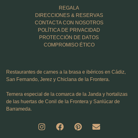
REGALA
DIRECCIONES & RESERVAS
CONTACTA CON NOSOTROS
POLÍTICA DE PRIVACIDAD
PROTECCIÓN DE DATOS
COMPROMISO ÉTICO
Restaurantes de carnes a la brasa e ibéricos en Cádiz,
San Fernando, Jerez y Chiclana de la Frontera.
Ternera especial de la comarca de la Janda y hortalizas
de las huertas de Conil de la Frontera y Sanlúcar de
Barrameda.
I
F
P
E
n
a
i
n
s
c
n
v